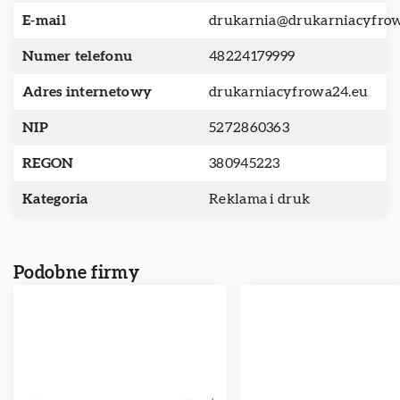
E-mail
drukarnia@drukarniacyfro
Numer telefonu
48224179999
Adres internetowy
drukarniacyfrowa24.eu
NIP
5272860363
REGON
380945223
Kategoria
Reklama i druk
Podobne firmy