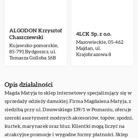
ALGODON Krzysztof
4LCK Sp. z o.o.
Chaszczewski
Mazowieckie, 05-462
Kujawsko-pomorskie,
Majdan, ul.
85-791 Bydgoszcz, ul.
Krajobrazowa 8
Tomasza Golloba 16B
Opis działalności
Magda Matyja
to sklep internetowy specjalizujący się w
sprzedaży odzieży damskiej. Firma Magdalena Matyja, z
siedzibą przy ul. Dmowskiego 139/1 w Poznaniu, oferuje
szeroki asortyment modnych akcesoriów, topów, spodni,
kurtek, marynarek oraz bluz. Klientki mogą liczyć na
atrakcyjne promocje i wygodne formy płatności. Sklep