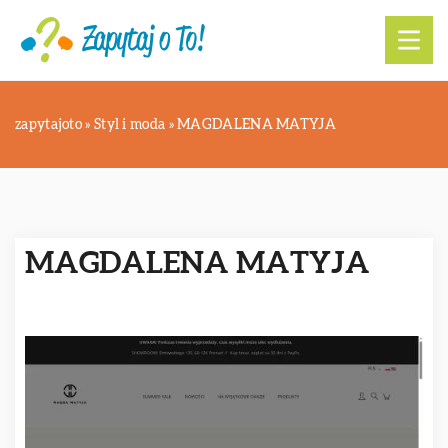
zapytajoto
»
Styl i moda
»
MAGDALENA MATYJA
MAGDALENA MATYJA