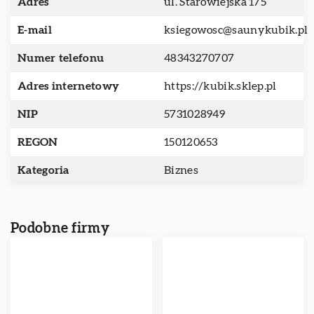
Adres
ul. Starowiejska 175
E-mail
ksiegowosc@saunykubik.pl
Numer telefonu
48343270707
Adres internetowy
https://kubik.sklep.pl
NIP
5731028949
REGON
150120653
Kategoria
Biznes
Podobne firmy