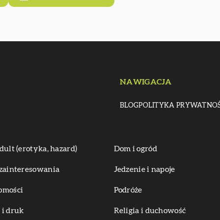
NAWIGACJA
BLOG
POLITYKA PRYWATNOŚ
dult (erotyka, hazard)
Dom i ogród
zainteresowania
Jedzenie i napoje
omości
Podróże
i druk
Religia i duchowość