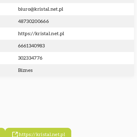
biuro@kristal.net.pl
48730200666
https://kristal.net.pl
6661340983
302334776
Biznes
https://kristal.net.pl