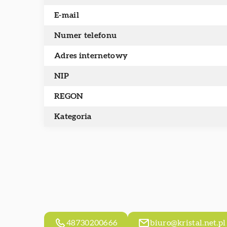
E-mail
Numer telefonu
Adres internetowy
NIP
REGON
Kategoria
48730200666
biuro@kristal.net.pl