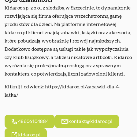
Opis działalności
Kidaroo sp. z o.o., z siedzibą w Szczecinie, to dynamicznie
rozwijająca się firma oferująca wszechstronną gamę
produktów dla dzieci. Na platformie internetowej
kidaroo.pl klienci znajdą zabawki, książki oraz akcesoria,
które pobudzają wyobraźnię i rozwój najmłodszych.
Dodatkowo dostępne są usługi takie jak wypożyczalnia
czy klub książkowy, a także unikatowe artbooki. Kidaroo
wyróżnia się profesjonalną obsługą oraz sprawnym
kontaktem, co potwierdzają liczni zadowoleni klienci.
Kliknij i odwiedź:
https://kidaroo.pl/zabawki-dla-4-
latka/
48606104884
kontakt@kidaroo.pl
kidaroo.pl