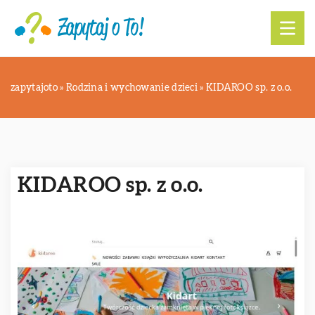
zapytajoto
»
Rodzina i wychowanie dzieci
»
KIDAROO sp. z o.o.
KIDAROO sp. z o.o.