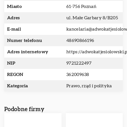
Miasto
61-756 Poznań
Adres
ul. Małe Garbary 8/B205
E-mail
kancelaria@adwokatjesiolow
Numer telefonu
48690866196
Adres internetowy
https://adwokatjesiolowski.p
NIP
9721222497
REGON
362009638
Kategoria
Prawo, rząd i polityka
Podobne firmy