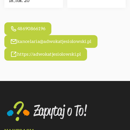
18, lok. 20
48690866196
kancelaria@adwokatjesiolowski.pl
https://adwokatjesiolowski.pl