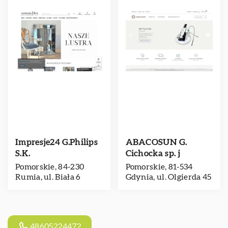
Impresje24 G.Philips
ABACOSUN G.
S.K.
Cichocka sp. j
Pomorskie, 84-230
Pomorskie, 81-534
Rumia, ul. Biała 6
Gdynia, ul. Olgierda 45
48605224472