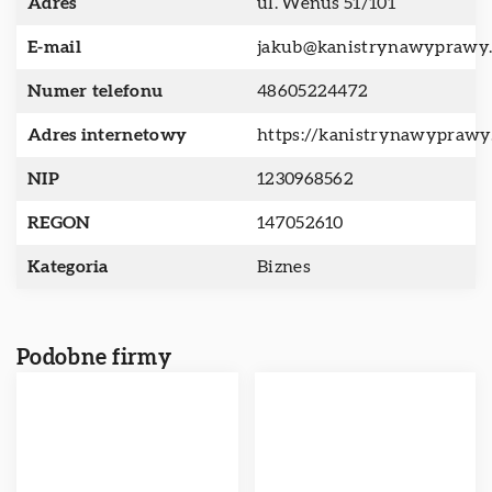
Adres
ul. Wenus 51/101
E-mail
jakub@kanistrynawyprawy.
Numer telefonu
48605224472
Adres internetowy
https://kanistrynawyprawy.
NIP
1230968562
REGON
147052610
Kategoria
Biznes
Podobne firmy