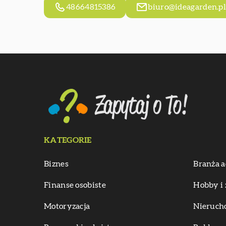
48664815386
biuro@ideagarden.p
KATEGORIE
Biznes
Branża a
Finanse osobiste
Hobby i 
Motoryzacja
Nieruch