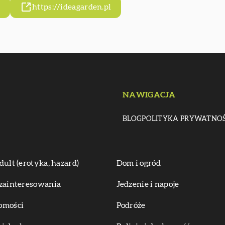
l
https://ideagarden.pl
NAWIGACJA
BLOG
POLITYKA PRYWATNOŚ
dult (erotyka, hazard)
Dom i ogród
zainteresowania
Jedzenie i napoje
omości
Podróże