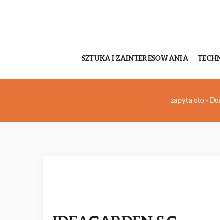
SZTUKA I ZAINTERESOWANIA
TECH
zapytajoto
»
Do