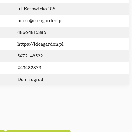
ul. Katowicka 185
biuro@ideagarden.pl
48664815386
https://ideagarden.pl
5472149522
243482373
Dom i ogród