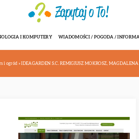
NOLOGIA I KOMPUTERY
WIADOMOŚCI / POGODA / INFORMA
m i ogród
»
IDEAGARDEN S.C. REMIGIUSZ MOKROSZ, MAGDALEN