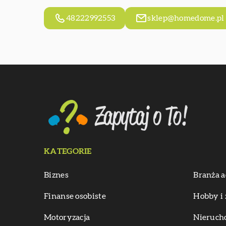
48222992553
sklep@homedome.pl
KATEGORIE
Biznes
Branża a
Finanse osobiste
Hobby i 
Motoryzacja
Nieruch