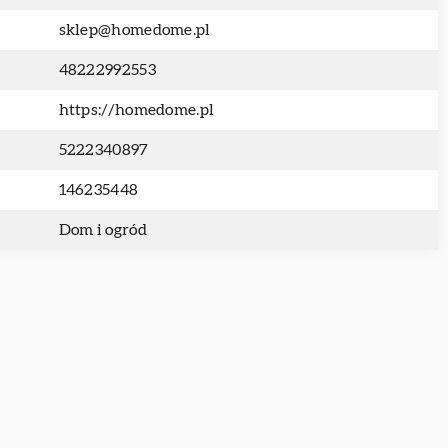
sklep@homedome.pl
48222992553
https://homedome.pl
5222340897
146235448
Dom i ogród