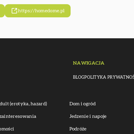
https://homedome.pl
NAWIGACJA
BLOG
POLITYKA PRYWATNOŚ
dult (erotyka, hazard)
Dom i ogród
zainteresowania
Jedzenie i napoje
omości
Podróże