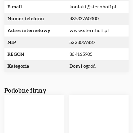
E-mail
kontakt@sternhoff.pl
Numer telefonu
48533760300
Adres internetowy
www.sternhoff.pl
NIP
5223059837
REGON
364165905
Kategoria
Dom i ogród
Podobne firmy