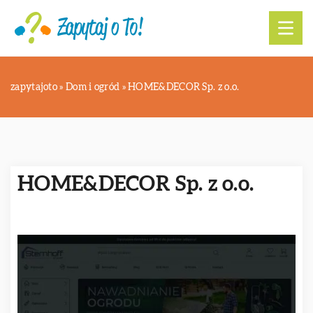
zapytajoto
»
Dom i ogród
»
HOME&DECOR Sp. z o.o.
HOME&DECOR Sp. z o.o.