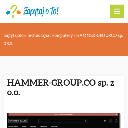
zapytajoto
»
Technologia i komputery
»
HAMMER-GROUP.CO sp.
z o.o.
HAMMER-GROUP.CO sp. z
o.o.