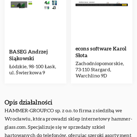
econs software Karol
BASEG Andrzej
Słota
Siąkowski
Zachodniopomorskie,
Łódzkie, 98-100 Łask,
73-110 Stargard,
ul. Świerkowa 9
Warchlino 9D
Opis działalności
HAMMER-GROUP.CO sp. z o.o. to firma z siedzibą we
Wrocławiu, która prowadzi sklep internetowy hammer-
glass.com. Specjalizuje się w sprzedaży szkieł
hartowanych do telefonów, oferując szeroki asortyment