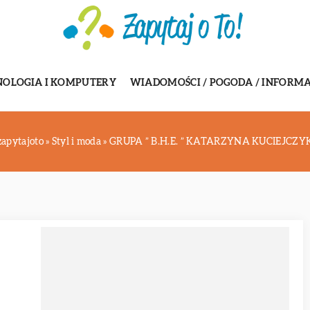
NOLOGIA I KOMPUTERY
WIADOMOŚCI / POGODA / INFORMA
zapytajoto
»
Styl i moda
»
GRUPA ” B.H.E. ” KATARZYNA KUCIEJCZY