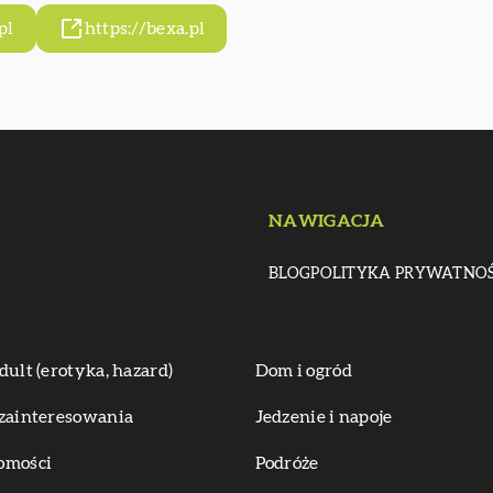
pl
https://bexa.pl
NAWIGACJA
BLOG
POLITYKA PRYWATNOŚ
dult (erotyka, hazard)
Dom i ogród
zainteresowania
Jedzenie i napoje
omości
Podróże