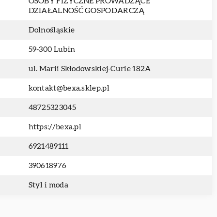
OSOBY FIZYCZNE PROWADZĄCE
DZIAŁALNOŚĆ GOSPODARCZĄ
Dolnośląskie
59-300 Lubin
ul. Marii Skłodowskiej-Curie 182A
kontakt@bexa.sklep.pl
48725323045
https://bexa.pl
6921489111
390618976
Styl i moda