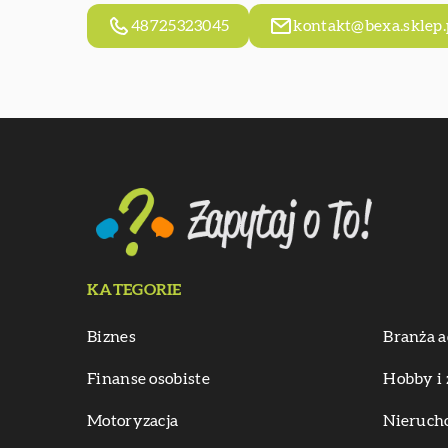
48725323045
kontakt@bexa.sklep.
KATEGORIE
Biznes
Branża a
Finanse osobiste
Hobby i 
Motoryzacja
Nieruch