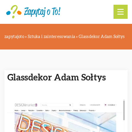
zapytajoto
»
Sztuka i zainteresowania
»
Glassdekor Adam Sołtys
Glassdekor Adam Sołtys