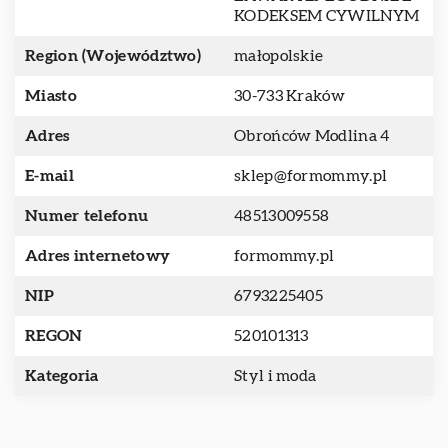
KODEKSEM CYWILNYM
Region (Województwo)
małopolskie
Miasto
30-733 Kraków
Adres
Obrońców Modlina 4
E-mail
sklep@formommy.pl
Numer telefonu
48513009558
Adres internetowy
formommy.pl
NIP
6793225405
REGON
520101313
Kategoria
Styl i moda