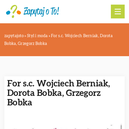
zapytajoto
»
Styl i moda
»
For s.c. Wojciech Berniak, Dorota
Bobka, Grzegorz Bobka
For s.c. Wojciech Berniak,
Dorota Bobka, Grzegorz
Bobka