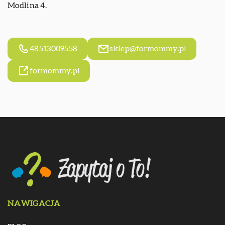
Modlina 4.
48513009558
sklep@formommy.pl
formommy.pl
NAWIGACJA