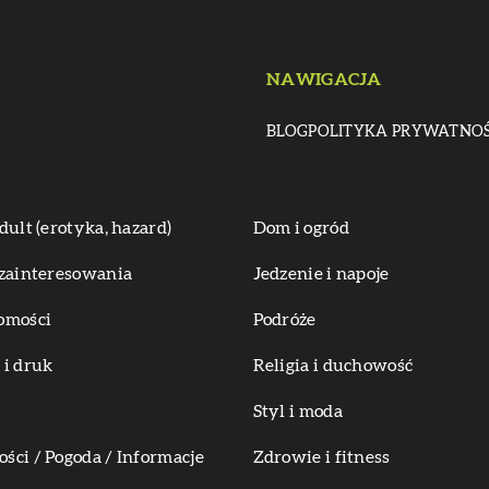
NAWIGACJA
BLOG
POLITYKA PRYWATNOŚ
dult (erotyka, hazard)
Dom i ogród
zainteresowania
Jedzenie i napoje
omości
Podróże
i druk
Religia i duchowość
Styl i moda
ci / Pogoda / Informacje
Zdrowie i fitness