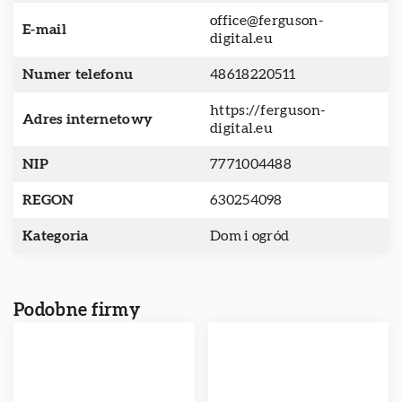
office@ferguson-
E-mail
digital.eu
Numer telefonu
48618220511
https://ferguson-
Adres internetowy
digital.eu
NIP
7771004488
REGON
630254098
Kategoria
Dom i ogród
Podobne firmy