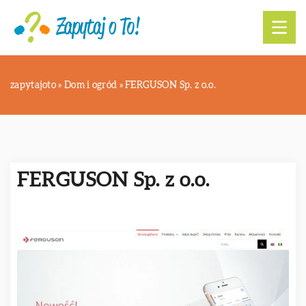
zapytajoto
»
Dom i ogród
»
FERGUSON Sp. z o.o.
FERGUSON Sp. z o.o.