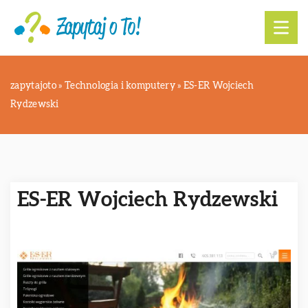
zapytajoto
»
Technologia i komputery
»
ES-ER Wojciech
Rydzewski
ES-ER Wojciech Rydzewski