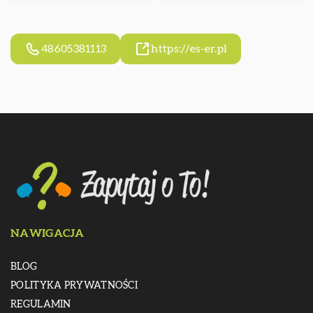
48605381113
https://es-er.pl
NAWIGACJA
BLOG
POLITYKA PRYWATNOŚCI
REGULAMIN