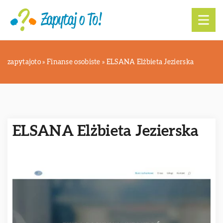
zapytajoto
»
Finanse osobiste
»
ELSANA Elżbieta Jezierska
ELSANA Elżbieta Jezierska