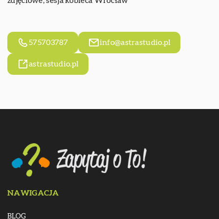
zdjęciowe,
sesja kobieca Wrocław
575703787
info@astrastudio.pl
astrastudio.pl
NAWIGACJA
BLOG