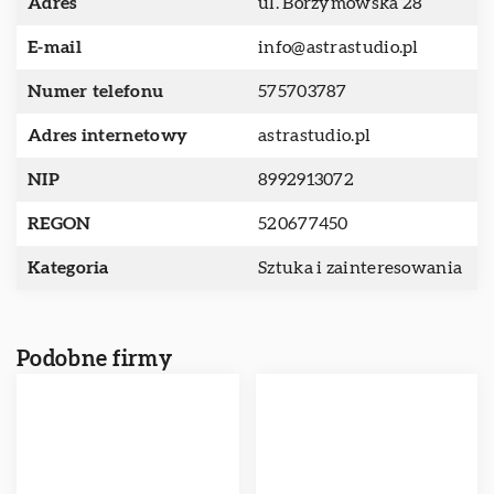
Adres
ul. Borzymowska 28
E-mail
info@astrastudio.pl
Numer telefonu
575703787
Adres internetowy
astrastudio.pl
NIP
8992913072
REGON
520677450
Kategoria
Sztuka i zainteresowania
Podobne firmy