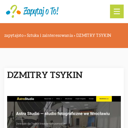
zapytajoto
»
Sztuka i zainteresowania
»
DZMITRY TSYKIN
DZMITRY TSYKIN