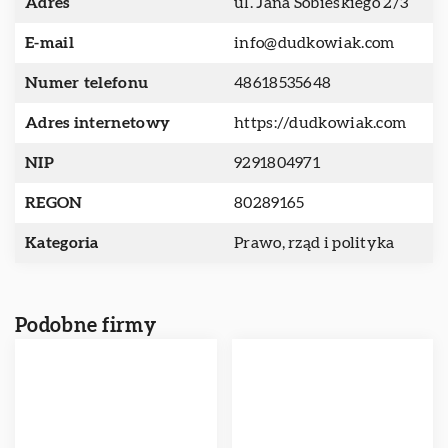
Adres
ul. Jana Sobieskiego 2/3
E-mail
info@dudkowiak.com
Numer telefonu
48618535648
Adres internetowy
https://dudkowiak.com
NIP
9291804971
REGON
80289165
Kategoria
Prawo, rząd i polityka
Podobne firmy