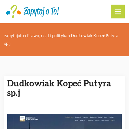
zapytajoto
»
Prawo, rząd i polityka
»
Dudkowiak Kopeć Putyra
sp.j
Dudkowiak Kopeć Putyra
sp.j