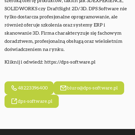
szeroką ofertę produktów, takich jak 3DEXPERIENCE,
SOLIDWORKS czy DraftSight 2D/3D. DPS Software nie
tylko dostarcza profesjonalne oprogramowanie, ale
również oferuje szkolenia oraz systemy ERP i
skanowanie 3D. Firma charakteryzuje się fachowym
doradztwem, profesjonalną obsługą oraz wieloletnim
doświadczeniem na rynku.
Kliknij i odwiedź:
https://dps-software.pl
48223396400
biuro@dps-software.pl
dps-software.pl