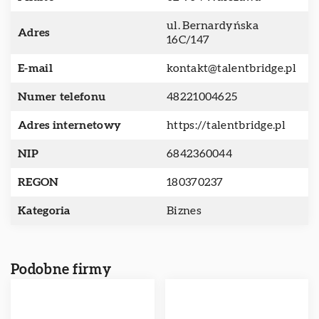
ul. Bernardyńska
Adres
16C/147
E-mail
kontakt@talentbridge.pl
Numer telefonu
48221004625
Adres internetowy
https://talentbridge.pl
NIP
6842360044
REGON
180370237
Kategoria
Biznes
Podobne firmy