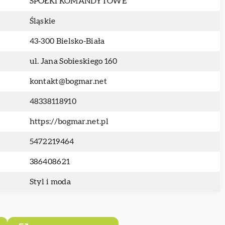
SPÓŁKI KOMANDYTOWE
Śląskie
43-300 Bielsko-Biała
ul. Jana Sobieskiego 160
kontakt@bogmar.net
48338118910
https://bogmar.net.pl
5472219464
386408621
Styl i moda