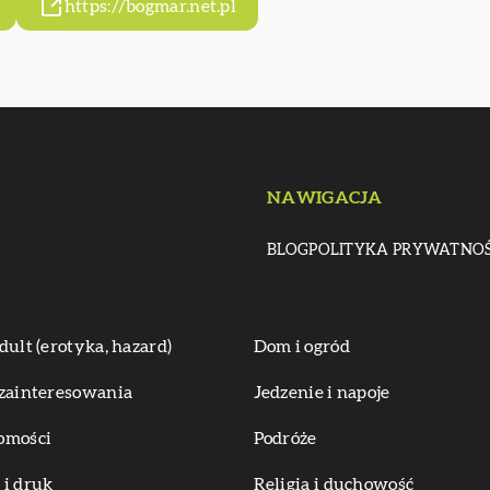
https://bogmar.net.pl
NAWIGACJA
BLOG
POLITYKA PRYWATNOŚ
dult (erotyka, hazard)
Dom i ogród
zainteresowania
Jedzenie i napoje
omości
Podróże
i druk
Religia i duchowość