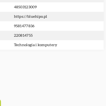
48503123009
https://bluehipo.pl
9581477836
220814755
Technologia i komputery