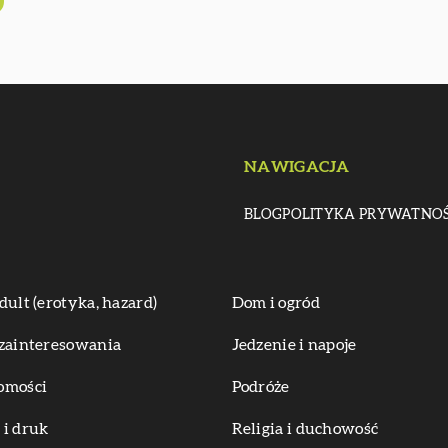
NAWIGACJA
BLOG
POLITYKA PRYWATNOŚ
dult (erotyka, hazard)
Dom i ogród
zainteresowania
Jedzenie i napoje
omości
Podróże
i druk
Religia i duchowość