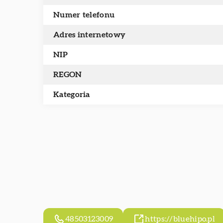
Numer telefonu
Adres internetowy
NIP
REGON
Kategoria
48503123009
https://bluehipo.pl