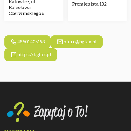
Katowice, ul.
Promienista 132
Bolesława
Czerwińskiego 6
48501405193
biuro@bgtax.pl
https://bgtax.pl