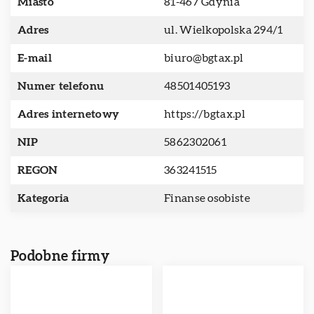
Miasto
81-467 Gdynia
Adres
ul. Wielkopolska 294/1
E-mail
biuro@bgtax.pl
Numer telefonu
48501405193
Adres internetowy
https://bgtax.pl
NIP
5862302061
REGON
363241515
Kategoria
Finanse osobiste
Podobne firmy