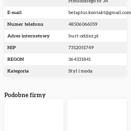
Piłsudskiego nr 34
E-mail
betaplus.kontakt@gmail.com
Numer telefonu
48506066059
Adres internetowy
hurt-odziez.pl
NIP
7312051749
REGON
364331841
Kategoria
Styl i moda
Podobne firmy