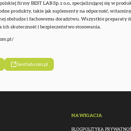
olskiej firmy BEST LAB Sp. z o.o., specjalizującej się w pro
orodne produkty, takie jak suplementy na odporność, witami
lnej obsłudze i fachowemu doradztwu. Wszystkie preparaty do
ich skuteczność i bezpieczeństwo stosowania.
com.pl/
bestlab.com.pl
NAWIGACJA
BLOG
POLITYKA PRYWATNOŚ