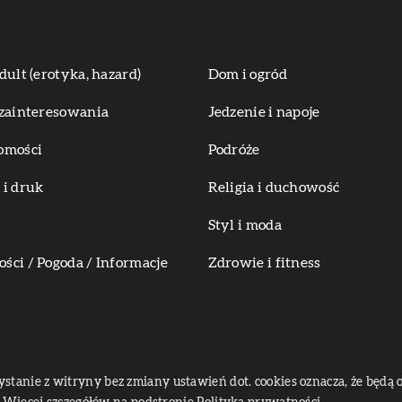
dult (erotyka, hazard)
Dom i ogród
zainteresowania
Jedzenie i napoje
omości
Podróże
i druk
Religia i duchowość
Styl i moda
ci / Pogoda / Informacje
Zdrowie i fitness
zystanie z witryny bez zmiany ustawień dot. cookies oznacza, że bę