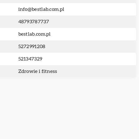
info@bestlab.com.pl
48793787737
bestlab.com.pl
5272991208
521347329
Zdrowie i fitness