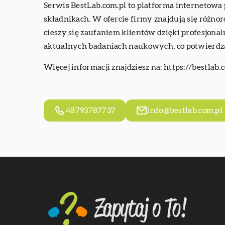
Serwis BestLab.com.pl to platforma internetowa p
składnikach. W ofercie firmy znajdują się różn
cieszy się zaufaniem klientów dzięki profesjona
aktualnych badaniach naukowych, co potwierdza 
Więcej informacji znajdziesz na:
https://bestlab.
48793787737
info@bestlab.com.pl