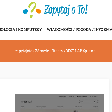
NOLOGIA I KOMPUTERY
WIADOMOŚCI / POGODA / INFORMA
zapytajoto
»
Zdrowie i fitness
»
BEST LAB Sp. z o.o.