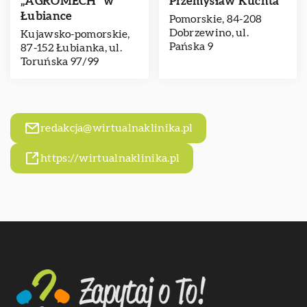
„AGROMECH” w
Przemysław Kuchta
Łubiance
Pomorskie, 84-208
Dobrzewino, ul.
Kujawsko-pomorskie,
Pańska 9
87-152 Łubianka, ul.
Toruńska 97/99
redakcja@wirtualnaklinika.pl
https://wirtualnaklinika.pl