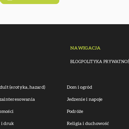
NAWIGACJA
BLOG
POLITYKA PRYWATNOŚ
dult (erotyka, hazard)
Dom i ogród
zainteresowania
Jedzenie i napoje
omości
Podróże
i druk
Religia i duchowość