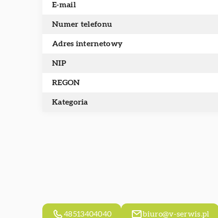
E-mail
Numer telefonu
Adres internetowy
NIP
REGON
Kategoria
48513404040
biuro@v-serwis.pl