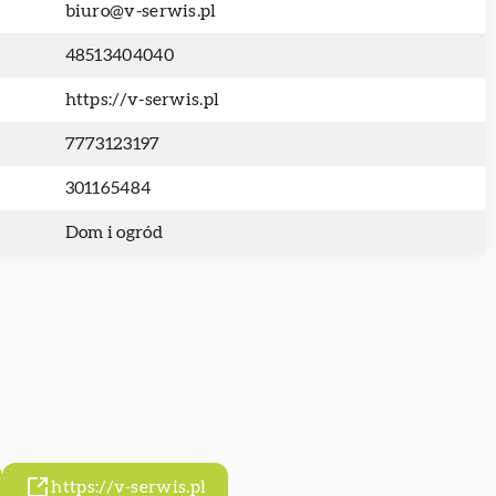
biuro@v-serwis.pl
48513404040
https://v-serwis.pl
7773123197
301165484
Dom i ogród
https://v-serwis.pl