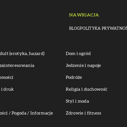
NAWIGACJA
BLOG
POLITYKA PRYWATNOŚ
dult (erotyka, hazard)
Dom i ogród
zainteresowania
Jedzenie i napoje
omości
Podróże
i druk
Religia i duchowość
Styl i moda
ci / Pogoda / Informacje
Zdrowie i fitness