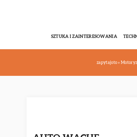
SZTUKA I ZAINTERESOWANIA
TECH
zapytajoto
»
Motoryz