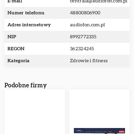
E-mail
centrala@audiofon.com.pl
Numer telefonu
48800806900
Adres internetowy
audiofon.com.pl
NIP
8992772335
REGON
362324245
Kategoria
Zdrowie i fitness
Podobne firmy