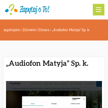
zapytajoto
»
Zdrowie i fitness
»
„Audiofon Matyja” Sp. k.
„Audiofon Matyja” Sp. k.