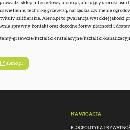
 prowadzi sklep internetowy aleno.pl, oferujący szeroki as
oświetlenie, technikę grzewczą, narzędzia czy meble ogrodow
ykuły szlifierskie. Aleno.pl to gwarancja wysokiej jakości p
ewnia sprawny kontakt oraz dogodne formy płatności i dosta
stemy-grzewcze/ksztaltki-instalacyjne/ksztaltki-kanalizacyj
aleno.pl
NAWIGACJA
BLOG
POLITYKA PRYWATNOŚ