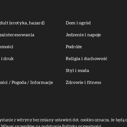
dult (erotyka, hazard)
Dom i ogród
zainteresowania
Jedzenie i napoje
omości
Podróże
i druk
Religia i duchowość
Styl i moda
ci / Pogoda / Informacje
Zdrowie i fitness
zystanie z witryny bez zmiany ustawień dot. cookies oznacza, że bę
Więcej szczegółów na podstronie
Polityka prywatności
.