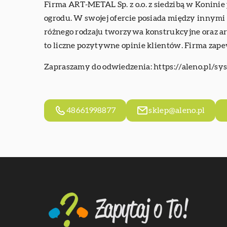
Firma ART-METAL Sp. z o.o. z siedzibą w Koninie
ogrodu. W swojej ofercie posiada między innymi 
różnego rodzaju tworzywa konstrukcyjne oraz art
to liczne pozytywne opinie klientów. Firma zap
Zapraszamy do odwiedzenia:
https://aleno.pl/sy
48661998877
sklep@aleno.pl