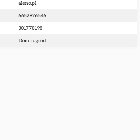
aleno.pl
6652976546
301778198
Dom i ogród