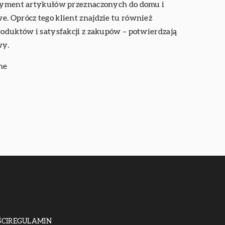
ortyment artykułów przeznaczonych do domu i
e. Oprócz tego klient znajdzie tu również
roduktów i satysfakcji z zakupów – potwierdzają
wy.
ne
CI
REGULAMIN