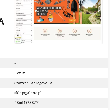
Ą
-
Konin
Szarych Szeregów 1A
sklep@aleno.pl
48661998877