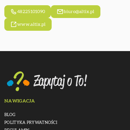
48225101090
biuro@altix.pl
www.altix.pl
NAWIGACJA
BLOG
POLITYKA PRYWATNOŚCI