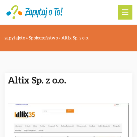
zapytajoto
»
Społeczeństwo
»
Altix Sp. z o.o.
Altix Sp. z o.o.