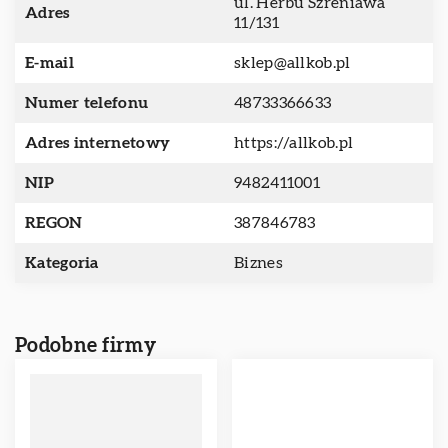
ul. Herbu Szreniawa
Adres
11/131
E-mail
sklep@allkob.pl
Numer telefonu
48733366633
Adres internetowy
https://allkob.pl
NIP
9482411001
REGON
387846783
Kategoria
Biznes
Podobne firmy