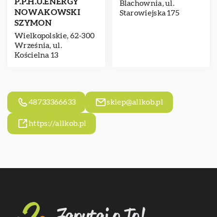
P.P.H.U.ENERGY
Blachownia, ul.
NOWAKOWSKI
Starowiejska 175
SZYMON
Wielkopolskie, 62-300
Września, ul.
Kościelna 13
48733366633
sklep@allkob.pl
https://allkob.pl