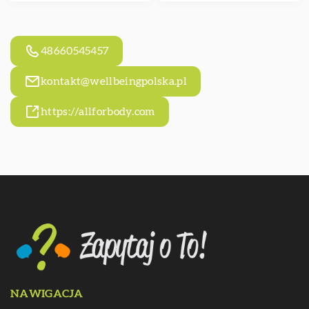
48660545457
kontakt@wellbeingpolska.pl
https://allforbody.com
NAWIGACJA