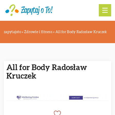
zapytajoto
»
Zdrowie i fitness
»
All for Body Radosław Kruczek
All for Body Radosław
Kruczek