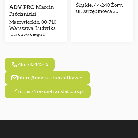
Śląskie, 44-240 Żory,
ADV PRO Marcin
ul. Jarzębinowa 30
Próchnicki
Mazowieckie, 00-710
Warszawa, Ludwika
Idzikowskiego 6
48693344546
biuro@nexus-translations.pl
https://nexus-translations.pl