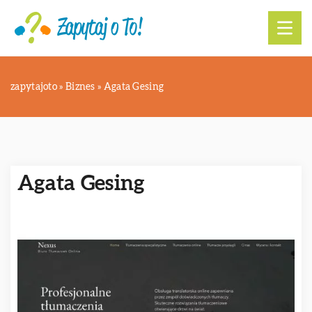
zapytajoto
»
Biznes
»
Agata Gesing
Agata Gesing