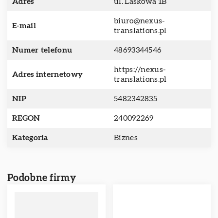
Adres
ul. Laskowa 1B
biuro@nexus-
E-mail
translations.pl
Numer telefonu
48693344546
https://nexus-
Adres internetowy
translations.pl
NIP
5482342835
REGON
240092269
Kategoria
Biznes
Podobne firmy